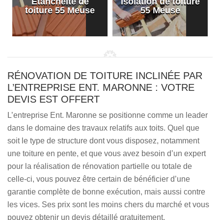
Etanchéité de
Isolation de toiture
e
toiture 55 Meuse
55 Meuse
RÉNOVATION DE TOITURE INCLINÉE PAR
L’ENTREPRISE ENT. MARONNE : VOTRE
DEVIS EST OFFERT
L’entreprise Ent. Maronne se positionne comme un leader
dans le domaine des travaux relatifs aux toits. Quel que
soit le type de structure dont vous disposez, notamment
une toiture en pente, et que vous avez besoin d’un expert
pour la réalisation de rénovation partielle ou totale de
celle-ci, vous pouvez être certain de bénéficier d’une
garantie complète de bonne exécution, mais aussi contre
les vices. Ses prix sont les moins chers du marché et vous
pouvez obtenir un devis détaillé gratuitement.