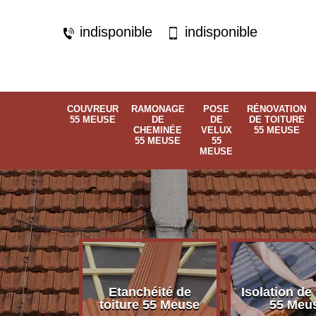
indisponible
indisponible
COUVREUR
RAMONAGE
POSE
RÉNOVATION
55 MEUSE
DE
DE
DE TOITURE
CHEMINÉE
VELUX
55 MEUSE
55 MEUSE
55
MEUSE
Etanchéité de
Isolation de 
 55 Meuse
toiture 55 Meuse
55 Meu