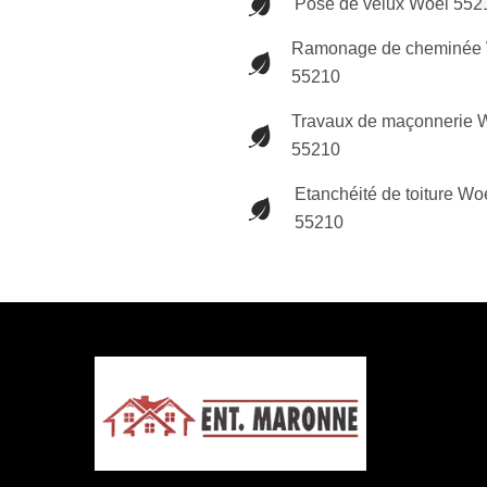
Pose de velux Woel 552
Ramonage de cheminée
55210
Travaux de maçonnerie 
55210
Etanchéité de toiture Wo
55210