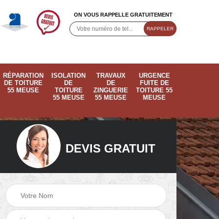
ON VOUS RAPPELLE GRATUITEMENT
RÉPARATION
ISOLATION
TRAVAUX
URGENCE
DE TOITURE
DE
DE
FUITE DE
55 MEUSE
TOITURE
ZINGUERIE
TOITURE 55
55 MEUSE
55 MEUSE
MEUSE
DEVIS GRATUIT
ose
Pose de velux 55
Ramonage de
55
Meuse
cheminée 55 Meus