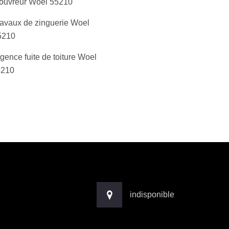
ouvreur Woel 55210
ravaux de zinguerie Woel
5210
gence fuite de toiture Woel
5210
indisponible