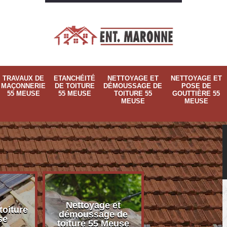
TRAVAUX DE
ETANCHÉITÉ
NETTOYAGE ET
NETTOYAGE ET
MAÇONNERIE
DE TOITURE
DÉMOUSSAGE DE
POSE DE
55 MEUSE
55 MEUSE
TOITURE 55
GOUTTIÈRE 55
MEUSE
MEUSE
Nettoyage et
Nettoyage et p
toiture
démoussage de
de gouttière 
se
toiture 55 Meuse
Meuse