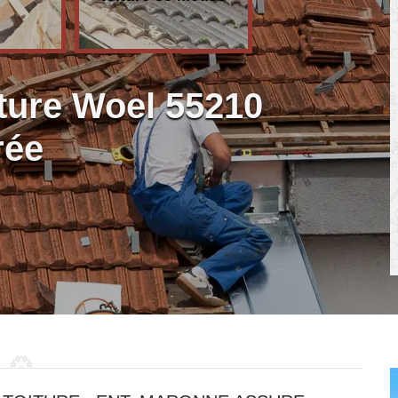
ture Woel 55210
rée