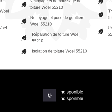
10
Nettoyage et démoussage de
C
toiture Woel 55210
 Woel
T
Nettoyage et pose de gouttière
5
Woel 55210
Woel
Ur
Réparation de toiture Woel
5
55210
el
Isolation de toiture Woel 55210
indisponible
indisponible