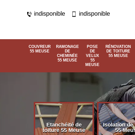
indisponible
indisponible
COUVREUR
RAMONAGE
POSE
RÉNOVATION
55 MEUSE
DE
DE
DE TOITURE
CHEMINÉE
VELUX
55 MEUSE
55 MEUSE
55
MEUSE
Etanchéité de
Isolation de 
 55 Meuse
toiture 55 Meuse
55 Meu