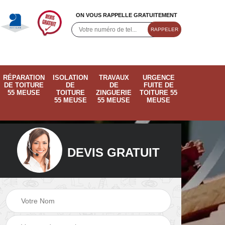
ON VOUS RAPPELLE GRATUITEMENT
RÉPARATION
ISOLATION
TRAVAUX
URGENCE
DE TOITURE
DE
DE
FUITE DE
55 MEUSE
TOITURE
ZINGUERIE
TOITURE 55
55 MEUSE
55 MEUSE
MEUSE
DEVIS GRATUIT
ose
Pose de velux 55
Ramonage de
55
Meuse
cheminée 55 Meus