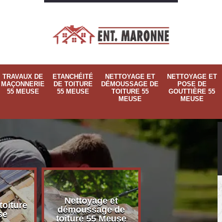
TRAVAUX DE
ETANCHÉITÉ
NETTOYAGE ET
NETTOYAGE ET
MAÇONNERIE
DE TOITURE
DÉMOUSSAGE DE
POSE DE
55 MEUSE
55 MEUSE
TOITURE 55
GOUTTIÈRE 55
MEUSE
MEUSE
Nettoyage et
Nettoyage et p
toiture
démoussage de
de gouttière 
se
toiture 55 Meuse
Meuse