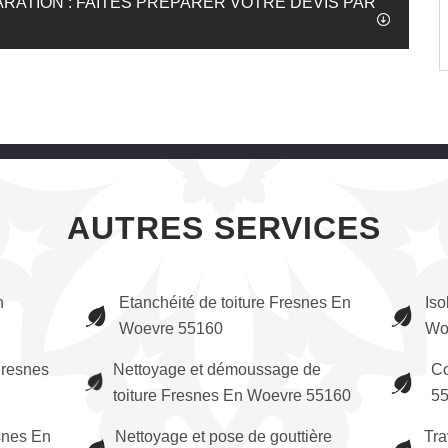
ARATION : FAITES PRÉPARER VOTRE DEVIS PAR
AUTRES SERVICES
n
Etanchéité de toiture Fresnes En
Iso
Woevre 55160
Wo
resnes
Nettoyage et démoussage de
Co
toiture Fresnes En Woevre 55160
5
snes En
Nettoyage et pose de gouttière
Tra