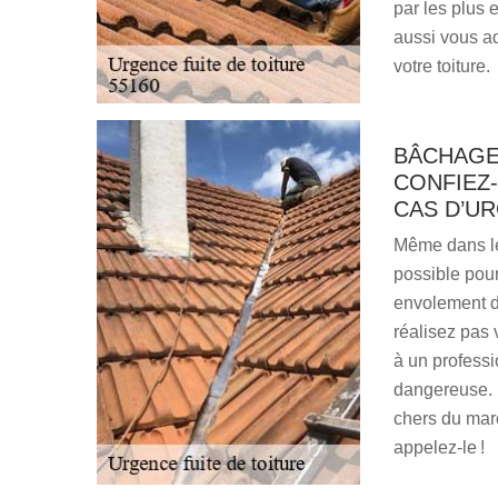
par les plus 
aussi vous ad
votre toiture.
BÂCHAGE
CONFIEZ
CAS D’U
Même dans les
possible pour 
envolement de
réalisez pas 
à un professio
dangereuse. E
chers du marc
appelez-le !