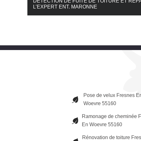
DÉTECTION DE FUITE DE TOITURE ET RÉP
L’EXPERT ENT. MARONNE
Pose de velux Fresnes E
Woevre 55160
Ramonage de cheminée F
En Woevre 55160
Rénovation de toiture Fre