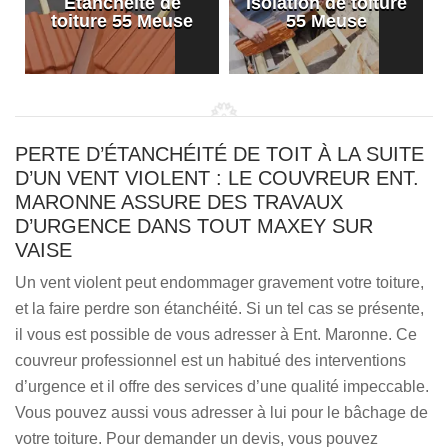
Etanchéité de
Isolation de toiture
e
toiture 55 Meuse
55 Meuse
PERTE D’ÉTANCHÉITÉ DE TOIT À LA SUITE
D’UN VENT VIOLENT : LE COUVREUR ENT.
MARONNE ASSURE DES TRAVAUX
D’URGENCE DANS TOUT MAXEY SUR
VAISE
Un vent violent peut endommager gravement votre toiture,
et la faire perdre son étanchéité. Si un tel cas se présente,
il vous est possible de vous adresser à Ent. Maronne. Ce
couvreur professionnel est un habitué des interventions
d’urgence et il offre des services d’une qualité impeccable.
Vous pouvez aussi vous adresser à lui pour le bâchage de
votre toiture. Pour demander un devis, vous pouvez