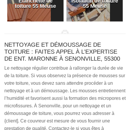
Etanchéité de
Isolation de toiture
e
toiture 55 Meuse
55 Meuse
NETTOYAGE ET DÉMOUSSAGE DE
TOITURE : FAITES APPEL À L’EXPERTISE
DE ENT. MARONNE À SENONVILLE, 55300
Le nettoyage régulier contribue à rallonger la durée de vie
de la toiture. Si vous observez la présence de mousses sur
votre toiture, vous devez sans attendre procéder à un
nettoyage et à un démoussage. Les mousses entretiennent
l’humidité et favorisent aussi la formation des micropores et
microfissures. À Senonville, pour un nettoyage et un
démoussage de toiture, vous pourrez vous adresser à
{client]. Ce couvreur est mesure de vous fournir une
prestation de qualité. Contactez-le si vous êtes à