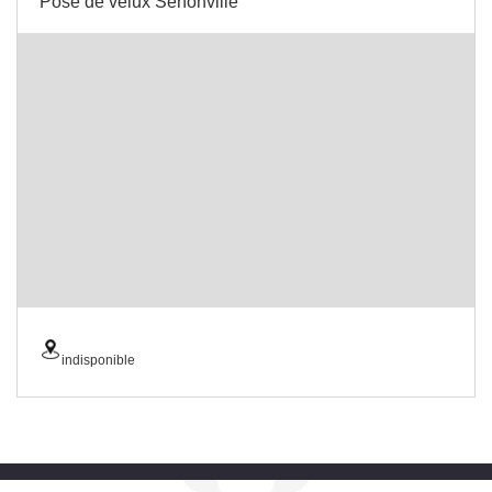
Pose de velux Senonville
indisponible