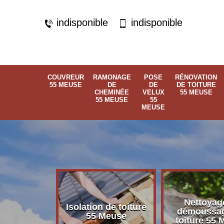
indisponible
indisponible
COUVREUR
RAMONAGE
POSE
RÉNOVATION
55 MEUSE
DE
DE
DE TOITURE
CHEMINÉE
VELUX
55 MEUSE
55 MEUSE
55
MEUSE
Nettoyag
éité de
Isolation de toiture
démoussa
 55 Meuse
55 Meuse
toiture 55