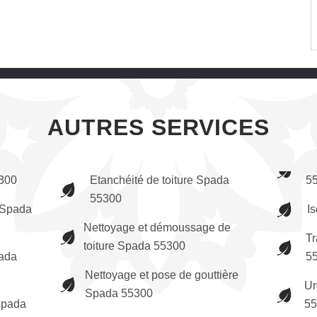
AUTRES SERVICES
300
Etanchéité de toiture Spada
5
55300
 Spada
I
Nettoyage et démoussage de
Tr
toiture Spada 55300
pada
5
Nettoyage et pose de gouttière
Ur
Spada 55300
Spada
5