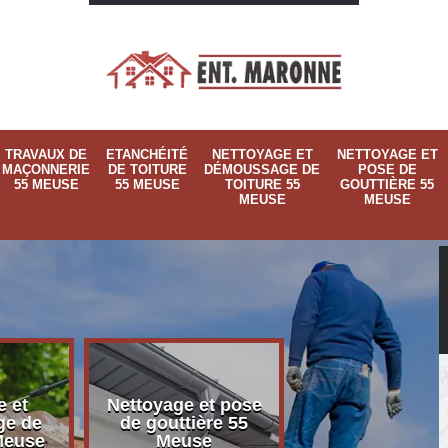
TRAVAUX DE
ETANCHÉITÉ
NETTOYAGE ET
NETTOYAGE ET
MAÇONNERIE
DE TOITURE
DÉMOUSSAGE DE
POSE DE
55 MEUSE
55 MEUSE
TOITURE 55
GOUTTIÈRE 55
MEUSE
MEUSE
e et
Nettoyage et pose
Pose de velux
ge de
de gouttière 55
Meuse
 Meuse
Meuse