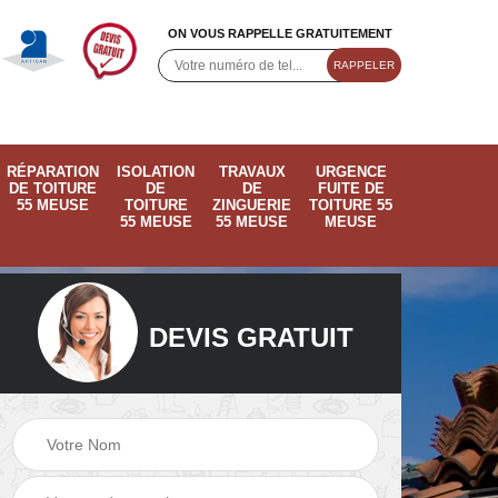
ON VOUS RAPPELLE GRATUITEMENT
RÉPARATION
ISOLATION
TRAVAUX
URGENCE
DE TOITURE
DE
DE
FUITE DE
55 MEUSE
TOITURE
ZINGUERIE
TOITURE 55
55 MEUSE
55 MEUSE
MEUSE
DEVIS GRATUIT
 55
Ramonage de
Rénovation de
cheminée 55 Meuse
toiture 55 Meuse