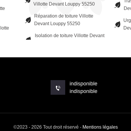
Tra
Villotte Devant Louppy 55250
tte
Dev
Réparation de toiture Villotte
Urg
Devant Louppy 55250
lotte
Dev
Isolation de toiture Villotte Devant
indisponible
indisponible
©2023 - 2026 Tout droit réservé -
Mentions légales