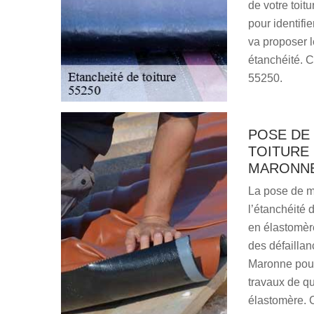
de votre toit
pour identifie
va proposer l
étanchéité. C
55250.
POSE DE
TOITURE 
MARONN
La pose de m
l’étanchéité 
en élastomère
des défaillan
Maronne pour
travaux de qu
élastomère. C