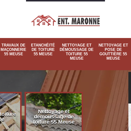
TRAVAUX DE
ETANCHÉITÉ
NETTOYAGE ET
NETTOYAGE ET
MAÇONNERIE
DE TOITURE
DÉMOUSSAGE DE
POSE DE
55 MEUSE
55 MEUSE
TOITURE 55
GOUTTIÈRE 55
MEUSE
MEUSE
Nettoyage et
Nettoyage et p
toiture
démoussage de
de gouttière 
se
toiture 55 Meuse
Meuse