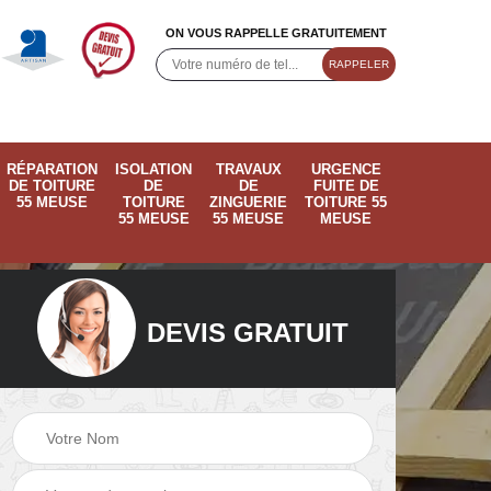
ON VOUS RAPPELLE GRATUITEMENT
RÉPARATION
ISOLATION
TRAVAUX
URGENCE
DE TOITURE
DE
DE
FUITE DE
55 MEUSE
TOITURE
ZINGUERIE
TOITURE 55
55 MEUSE
55 MEUSE
MEUSE
DEVIS GRATUIT
ose
Pose de velux 55
Ramonage de
55
Meuse
cheminée 55 Meus