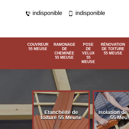
indisponible
indisponible
COUVREUR
RAMONAGE
POSE
RÉNOVATION
55 MEUSE
DE
DE
DE TOITURE
CHEMINÉE
VELUX
55 MEUSE
55 MEUSE
55
MEUSE
Etanchéité de
Isolation de 
 55 Meuse
toiture 55 Meuse
55 Meu