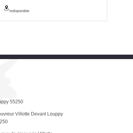
indisponible
uppy 55250
uvreur Villotte Devant Louppy
250