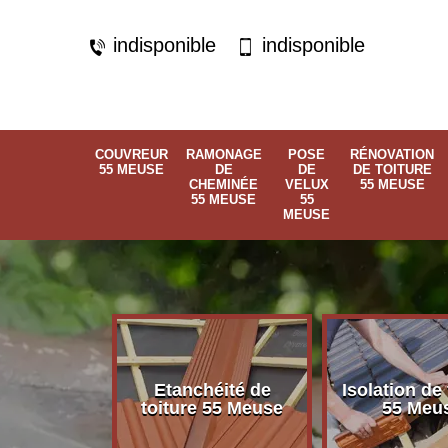
indisponible
indisponible
COUVREUR
RAMONAGE
POSE
RÉNOVATION
55 MEUSE
DE
DE
DE TOITURE
CHEMINÉE
VELUX
55 MEUSE
55 MEUSE
55
MEUSE
Etanchéité de
Isolation de 
 55 Meuse
toiture 55 Meuse
55 Meu