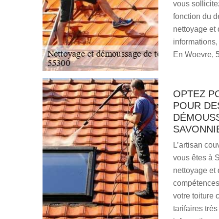
vous sollicite
fonction du d
nettoyage et
informations,
En Woevre, 
OPTEZ P
POUR DE
DÉMOUSS
SAVONNI
L’artisan cou
vous êtes à 
nettoyage et 
compétences, 
votre toiture
tarifaires tr