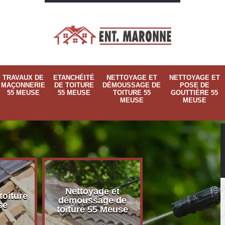
TRAVAUX DE
ETANCHÉITÉ
NETTOYAGE ET
NETTOYAGE ET
MAÇONNERIE
DE TOITURE
DÉMOUSSAGE DE
POSE DE
55 MEUSE
55 MEUSE
TOITURE 55
GOUTTIÈRE 55
MEUSE
MEUSE
Nettoyage et
Nettoyage et p
toiture
démoussage de
de gouttière 
se
toiture 55 Meuse
Meuse