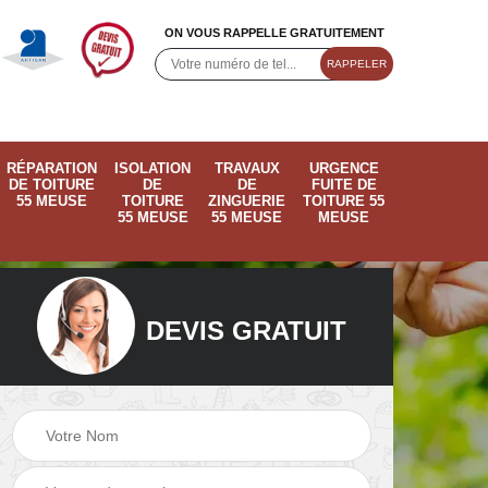
ON VOUS RAPPELLE GRATUITEMENT
RÉPARATION
ISOLATION
TRAVAUX
URGENCE
DE TOITURE
DE
DE
FUITE DE
55 MEUSE
TOITURE
ZINGUERIE
TOITURE 55
55 MEUSE
55 MEUSE
MEUSE
DEVIS GRATUIT
ose
Pose de velux 55
Ramonage de
55
Meuse
cheminée 55 Meus