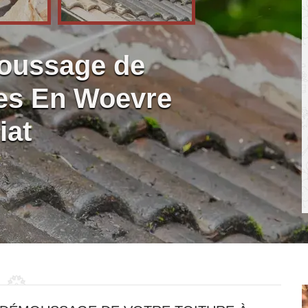
moussage de
res En Woevre
iat