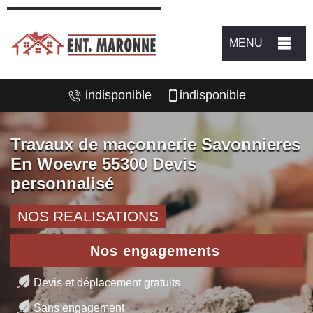
MENU
indisponible
indisponible
Travaux de maçonnerie Savonnieres
En Woevre 55300 Devis
personnalisé
NOS REALISATIONS
Nos engagements
Devis et déplacement gratuits
Sans engagement