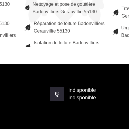
55130
Nettoyage et pose de gouttière
Tra
Badonvilliers Gerauvillie 55130
Ger
55130
Réparation de toiture Badonvilliers
Urg
Gerauvillie 55130
villiers
Bad
Isolation de toiture Badonvilliers
indisponible
indisponible