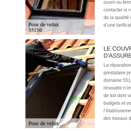
ouvrir ou fer
contacter si 
de la qualité
d’une tarific
LE COUV
D’ASSUR
La réparation
prestataire p
domaine 5513
résoudre n’im
de toit dont 
budgets et v
l’établisseme
des travaux d