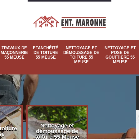
TRAVAUX DE
ETANCHÉITÉ
NETTOYAGE ET
NETTOYAGE ET
MAÇONNERIE
DE TOITURE
DÉMOUSSAGE DE
POSE DE
55 MEUSE
55 MEUSE
TOITURE 55
GOUTTIÈRE 55
MEUSE
MEUSE
Nettoyage et
Nettoyage et p
toiture
démoussage de
de gouttière 
se
toiture 55 Meuse
Meuse