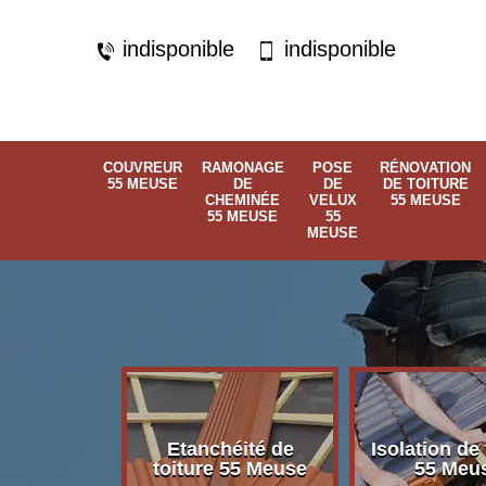
indisponible
indisponible
COUVREUR
RAMONAGE
POSE
RÉNOVATION
55 MEUSE
DE
DE
DE TOITURE
CHEMINÉE
VELUX
55 MEUSE
55 MEUSE
55
MEUSE
Etanchéité de
Isolation de 
 55 Meuse
toiture 55 Meuse
55 Meu