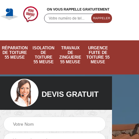
ON VOUS RAPPELLE GRATUITEMENT
RÉPARATION
ISOLATION
TRAVAUX
URGENCE
DE TOITURE
DE
DE
FUITE DE
55 MEUSE
TOITURE
ZINGUERIE
TOITURE 55
55 MEUSE
55 MEUSE
MEUSE
DEVIS GRATUIT
ose
Pose de velux 55
Ramonage de
55
Meuse
cheminée 55 Meus