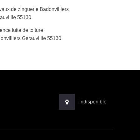
vaux de zinguerie Badonvilliers
auvillie 55130
ence fuite de toiture
onvilliers Gerauvillie 55130
indisponible