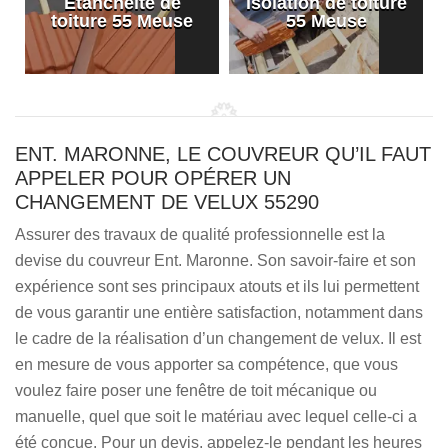
Etanchéité de
Isolation de toiture
e
toiture 55 Meuse
55 Meuse
ENT. MARONNE, LE COUVREUR QU’IL FAUT
APPELER POUR OPÉRER UN
CHANGEMENT DE VELUX 55290
Assurer des travaux de qualité professionnelle est la
devise du couvreur Ent. Maronne. Son savoir-faire et son
expérience sont ses principaux atouts et ils lui permettent
de vous garantir une entière satisfaction, notamment dans
le cadre de la réalisation d’un changement de velux. Il est
en mesure de vous apporter sa compétence, que vous
voulez faire poser une fenêtre de toit mécanique ou
manuelle, quel que soit le matériau avec lequel celle-ci a
été conçue. Pour un devis, appelez-le pendant les heures