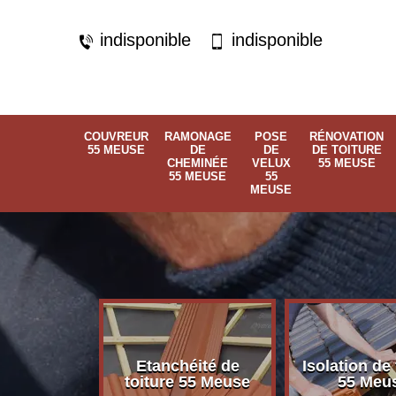
indisponible
indisponible
COUVREUR
RAMONAGE
POSE
RÉNOVATION
55 MEUSE
DE
DE
DE TOITURE
CHEMINÉE
VELUX
55 MEUSE
55 MEUSE
55
MEUSE
Etanchéité de
Isolation de 
 55 Meuse
toiture 55 Meuse
55 Meu