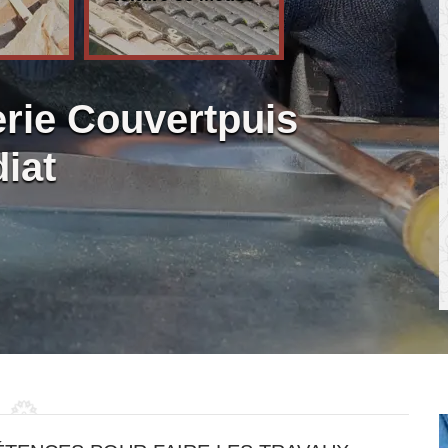
erie Couvertpuis
iat