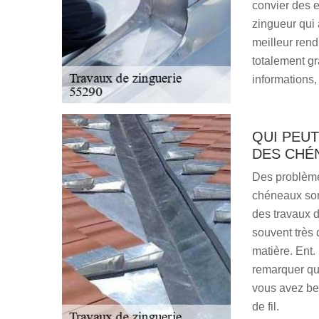
convier des e
zingueur qui 
meilleur rendu
totalement gr
informations, 
QUI PEUT
DES CHÉ
Des problèmes
chéneaux sont
des travaux d
souvent très d
matière. Ent.
remarquer qu'
vous avez bes
de fil.