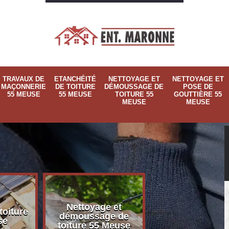
TRAVAUX DE
ETANCHÉITÉ
NETTOYAGE ET
NETTOYAGE ET
MAÇONNERIE
DE TOITURE
DÉMOUSSAGE DE
POSE DE
55 MEUSE
55 MEUSE
TOITURE 55
GOUTTIÈRE 55
MEUSE
MEUSE
Nettoyage et
Nettoyage et p
toiture
démoussage de
de gouttière 
se
toiture 55 Meuse
Meuse