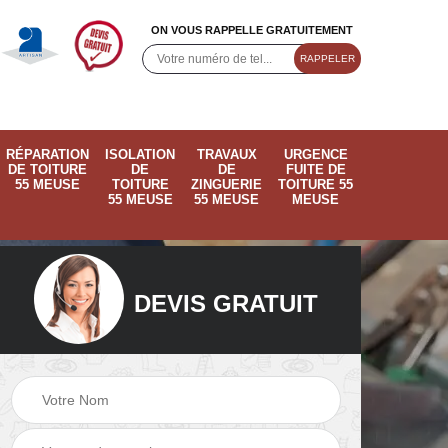
ON VOUS RAPPELLE GRATUITEMENT
RÉPARATION
ISOLATION
TRAVAUX
URGENCE
DE TOITURE
DE
DE
FUITE DE
55 MEUSE
TOITURE
ZINGUERIE
TOITURE 55
55 MEUSE
55 MEUSE
MEUSE
DEVIS GRATUIT
ose
Pose de velux 55
Ramonage de
55
Meuse
cheminée 55 Meus