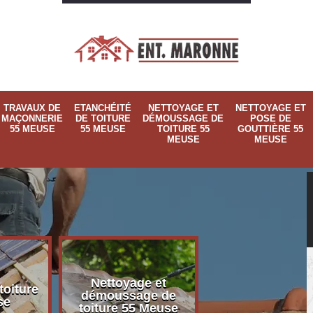
TRAVAUX DE
ETANCHÉITÉ
NETTOYAGE ET
NETTOYAGE ET
MAÇONNERIE
DE TOITURE
DÉMOUSSAGE DE
POSE DE
55 MEUSE
55 MEUSE
TOITURE 55
GOUTTIÈRE 55
MEUSE
MEUSE
Nettoyage et
Nettoyage et p
toiture
démoussage de
de gouttière 
se
toiture 55 Meuse
Meuse