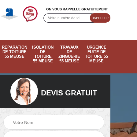
ON VOUS RAPPELLE GRATUITEMENT
RÉPARATION
ISOLATION
TRAVAUX
URGENCE
DE TOITURE
DE
DE
FUITE DE
55 MEUSE
TOITURE
ZINGUERIE
TOITURE 55
55 MEUSE
55 MEUSE
MEUSE
DEVIS GRATUIT
ose
Pose de velux 55
Ramonage de
55
Meuse
cheminée 55 Meus