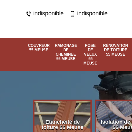
indisponible
indisponible
COUVREUR
RAMONAGE
POSE
RÉNOVATION
55 MEUSE
DE
DE
DE TOITURE
CHEMINÉE
VELUX
55 MEUSE
55 MEUSE
55
MEUSE
Etanchéité de
Isolation de 
 55 Meuse
toiture 55 Meuse
55 Meu