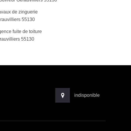
avaux de zinguerie
rauvilliers 55130
ence fuite de toiture
rauvilliers 55130
indisponible