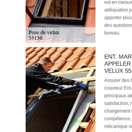
est en mesure
adéquation pa
apporter plus
des questions
bureau.
ENT. MAR
APPELER
VELUX 55
Assurer des t
couvreur Ent.
principaux at
satisfaction,
changement d
compétence, q
mécanique ou 