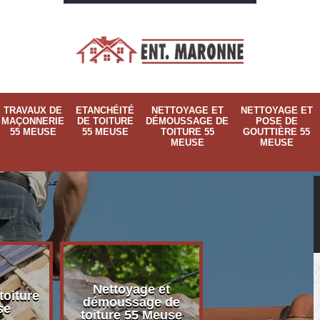
TRAVAUX DE
ETANCHÉITÉ
NETTOYAGE ET
NETTOYAGE ET
MAÇONNERIE
DE TOITURE
DÉMOUSSAGE DE
POSE DE
55 MEUSE
55 MEUSE
TOITURE 55
GOUTTIÈRE 55
MEUSE
MEUSE
Nettoyage et
Nettoyage et p
toiture
démoussage de
de gouttière 
se
toiture 55 Meuse
Meuse