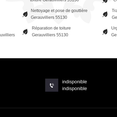
Nettoyage et pose de gouttière
Tr
Gerauvilliers 55130
Ge
Réparation de toiture
Urg
uvilliers
Gerauvilliers 55130
Ge
indisponible
indisponible