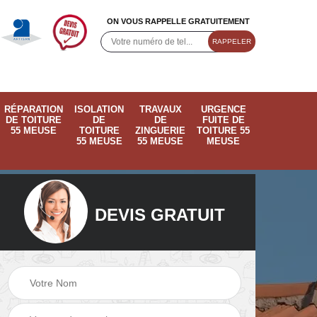
ON VOUS RAPPELLE GRATUITEMENT
RÉPARATION
ISOLATION
TRAVAUX
URGENCE
DE TOITURE
DE
DE
FUITE DE
55 MEUSE
TOITURE
ZINGUERIE
TOITURE 55
55 MEUSE
55 MEUSE
MEUSE
DEVIS GRATUIT
ose
Pose de velux 55
Ramonage de
55
Meuse
cheminée 55 Meus