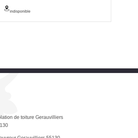
indisponible
olation de toiture Gerauvilliers
130
ouvreur Gerauvilliers 55130