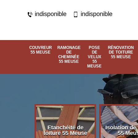
indisponible
indisponible
COUVREUR
RAMONAGE
POSE
RÉNOVATION
55 MEUSE
DE
DE
DE TOITURE
CHEMINÉE
VELUX
55 MEUSE
55 MEUSE
55
MEUSE
Etanchéité de
Isolation de 
 55 Meuse
toiture 55 Meuse
55 Meu