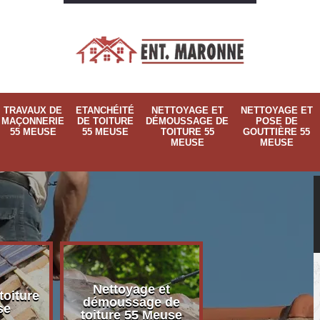
TRAVAUX DE
ETANCHÉITÉ
NETTOYAGE ET
NETTOYAGE ET
MAÇONNERIE
DE TOITURE
DÉMOUSSAGE DE
POSE DE
55 MEUSE
55 MEUSE
TOITURE 55
GOUTTIÈRE 55
MEUSE
MEUSE
Nettoyage et
Nettoyage et p
toiture
démoussage de
de gouttière 
se
toiture 55 Meuse
Meuse