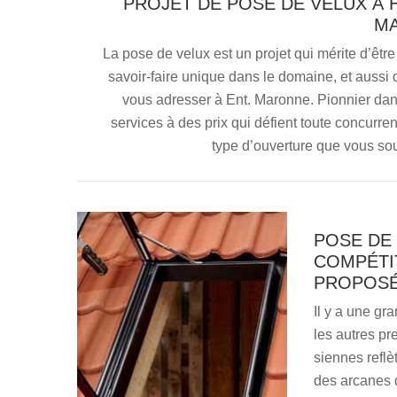
PROJET DE POSE DE VELUX À H
M
La pose de velux est un projet qui mérite d’être
savoir-faire unique dans le domaine, et aussi
vous adresser à Ent. Maronne. Pionnier dans 
services à des prix qui défient toute concurre
type d’ouverture que vous so
POSE DE 
COMPÉTIT
PROPOSÉ
Il y a une gr
les autres pr
siennes reflè
des arcanes d