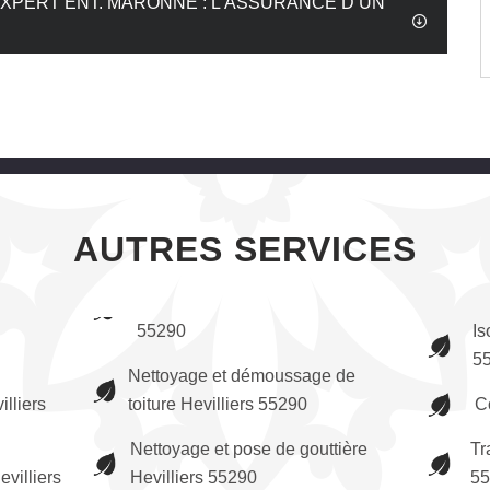
EXPERT ENT. MARONNE : L’ASSURANCE D’UN
AUTRES SERVICES
55290
Is
5
Nettoyage et démoussage de
illiers
toiture Hevilliers 55290
C
Nettoyage et pose de gouttière
Tr
villiers
Hevilliers 55290
55