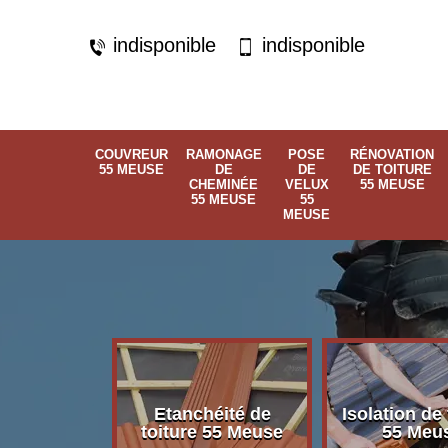
indisponible
indisponible
COUVREUR
RAMONAGE
POSE
RÉNOVATION
55 MEUSE
DE
DE
DE TOITURE
CHEMINÉE
VELUX
55 MEUSE
55 MEUSE
55
MEUSE
Etanchéité de
Isolation de 
 55 Meuse
toiture 55 Meuse
55 Meu