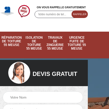
ON VOUS RAPPELLE GRATUITEMENT
RÉPARATION
ISOLATION
TRAVAUX
URGENCE
DE TOITURE
DE
DE
FUITE DE
55 MEUSE
TOITURE
ZINGUERIE
TOITURE 55
55 MEUSE
55 MEUSE
MEUSE
DEVIS GRATUIT
ose
Pose de velux 55
Ramonage de
55
Meuse
cheminée 55 Meus