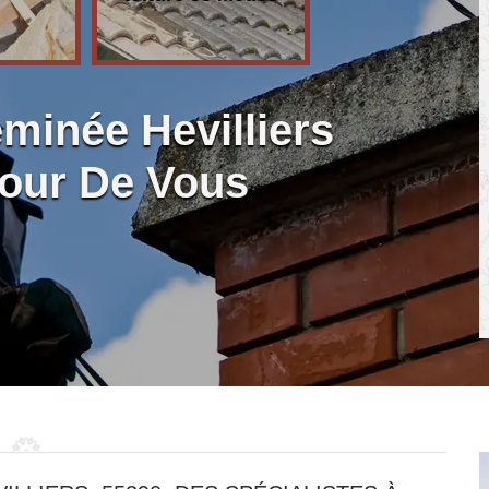
inée Hevilliers
tour De Vous