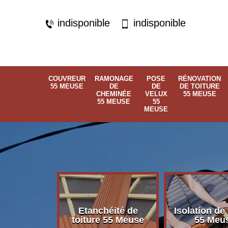
indisponible
indisponible
COUVREUR
RAMONAGE
POSE
RÉNOVATION
55 MEUSE
DE
DE
DE TOITURE
CHEMINÉE
VELUX
55 MEUSE
55 MEUSE
55
MEUSE
Etanchéité de
Isolation de 
 55 Meuse
toiture 55 Meuse
55 Meu