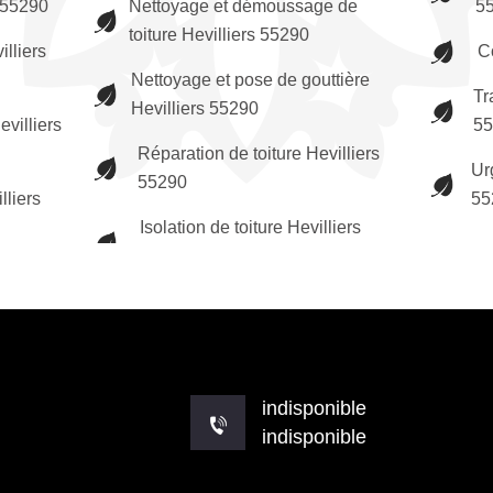
 55290
Nettoyage et démoussage de
5
toiture Hevilliers 55290
illiers
C
Nettoyage et pose de gouttière
Tr
Hevilliers 55290
villiers
55
Réparation de toiture Hevilliers
Ur
55290
lliers
55
Isolation de toiture Hevilliers
indisponible
indisponible