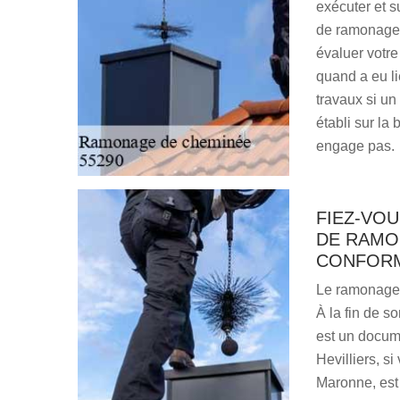
exécuter et s
de ramonage 
évaluer votre
quand a eu li
travaux si un
établi sur la
engage pas.
FIEZ-VOU
DE RAMO
CONFORM
Le ramonage 
À la fin de so
est un docum
Hevilliers, s
Maronne, est