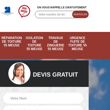
ON VOUS RAPPELLE GRATUITEMENT
RÉPARATION
ISOLATION
TRAVAUX
URGENCE
DE TOITURE
DE
DE
FUITE DE
55 MEUSE
TOITURE
ZINGUERIE
TOITURE 55
55 MEUSE
55 MEUSE
MEUSE
DEVIS GRATUIT
ose
Pose de velux 55
Ramonage de
55
Meuse
cheminée 55 Meus