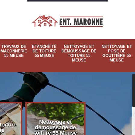
TRAVAUX DE
ETANCHÉITÉ
NETTOYAGE ET
NETTOYAGE ET
MAÇONNERIE
DE TOITURE
DÉMOUSSAGE DE
POSE DE
55 MEUSE
55 MEUSE
TOITURE 55
GOUTTIÈRE 55
MEUSE
MEUSE
Nettoyage et
Nettoyage et p
toiture
démoussage de
de gouttière 
se
toiture 55 Meuse
Meuse