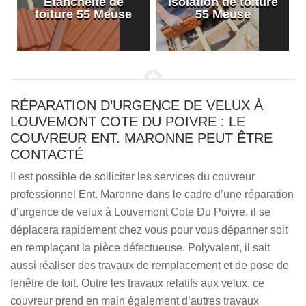
Etanchéité de
Isolation de toiture
e
toiture 55 Meuse
55 Meuse
RÉPARATION D’URGENCE DE VELUX À
LOUVEMONT COTE DU POIVRE : LE
COUVREUR ENT. MARONNE PEUT ÊTRE
CONTACTÉ
Il est possible de solliciter les services du couvreur
professionnel Ent. Maronne dans le cadre d’une réparation
d’urgence de velux à Louvemont Cote Du Poivre. il se
déplacera rapidement chez vous pour vous dépanner soit
en remplaçant la pièce défectueuse. Polyvalent, il sait
aussi réaliser des travaux de remplacement et de pose de
fenêtre de toit. Outre les travaux relatifs aux velux, ce
couvreur prend en main également d’autres travaux