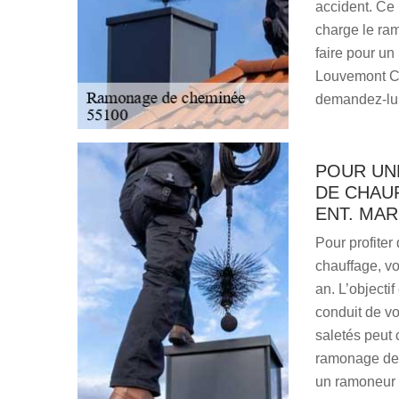
accident. Ce 
charge le ram
faire pour un
Louvemont Co
demandez-lui 
POUR UNE
DE CHAU
ENT. MA
Pour profiter
chauffage, v
an. L’objectif
conduit de v
saletés peut 
ramonage de 
un ramoneur 