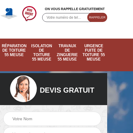
ON VOUS RAPPELLE GRATUITEMENT
RÉPARATION
ISOLATION
TRAVAUX
URGENCE
DE TOITURE
DE
DE
FUITE DE
55 MEUSE
TOITURE
ZINGUERIE
TOITURE 55
55 MEUSE
55 MEUSE
MEUSE
DEVIS GRATUIT
ose
Pose de velux 55
Ramonage de
55
Meuse
cheminée 55 Meus