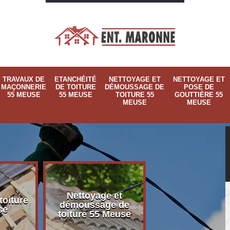
TRAVAUX DE
ETANCHÉITÉ
NETTOYAGE ET
NETTOYAGE ET
MAÇONNERIE
DE TOITURE
DÉMOUSSAGE DE
POSE DE
55 MEUSE
55 MEUSE
TOITURE 55
GOUTTIÈRE 55
MEUSE
MEUSE
Nettoyage et
Nettoyage et p
toiture
démoussage de
de gouttière 
se
toiture 55 Meuse
Meuse