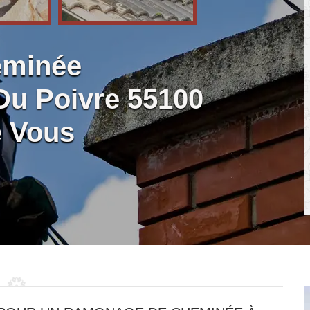
eminée
u Poivre 55100
e Vous