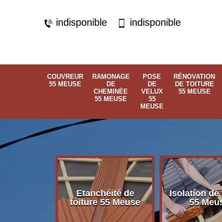
indisponible
indisponible
COUVREUR
RAMONAGE
POSE
RÉNOVATION
55 MEUSE
DE
DE
DE TOITURE
CHEMINÉE
VELUX
55 MEUSE
55 MEUSE
55
MEUSE
Etanchéité de
Isolation de 
 55 Meuse
toiture 55 Meuse
55 Meu