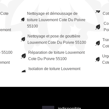
 Cote
Nettoyage et démoussage de
Cot
toiture Louvemont Cote Du Poivre
Co
55100
vemont
Po
Nettoyage et pose de gouttière
Tra
Louvemont Cote Du Poivre 55100
Cot
e 55100
Réparation de toiture Louvemont
Urg
Cote Du Poivre 55100
vemont
Cot
Isolation de toiture Louvemont
indisponible