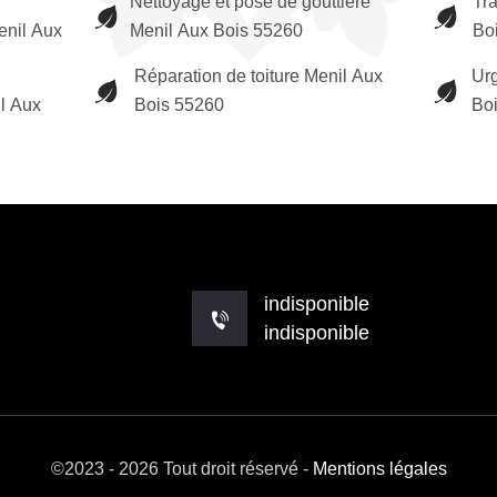
Nettoyage et pose de gouttière
Tr
enil Aux
Menil Aux Bois 55260
Bo
Réparation de toiture Menil Aux
Urg
il Aux
Bois 55260
Bo
indisponible
indisponible
©2023 - 2026 Tout droit réservé -
Mentions légales