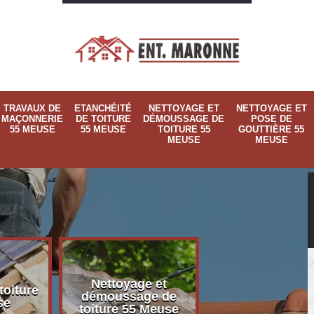
TRAVAUX DE
ETANCHÉITÉ
NETTOYAGE ET
NETTOYAGE ET
MAÇONNERIE
DE TOITURE
DÉMOUSSAGE DE
POSE DE
55 MEUSE
55 MEUSE
TOITURE 55
GOUTTIÈRE 55
MEUSE
MEUSE
Nettoyage et
Nettoyage et p
toiture
démoussage de
de gouttière 
se
toiture 55 Meuse
Meuse