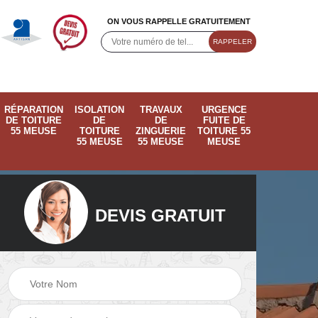
ON VOUS RAPPELLE GRATUITEMENT
RÉPARATION
ISOLATION
TRAVAUX
URGENCE
DE TOITURE
DE
DE
FUITE DE
55 MEUSE
TOITURE
ZINGUERIE
TOITURE 55
55 MEUSE
55 MEUSE
MEUSE
DEVIS GRATUIT
ose
Pose de velux 55
Ramonage de
55
Meuse
cheminée 55 Meus