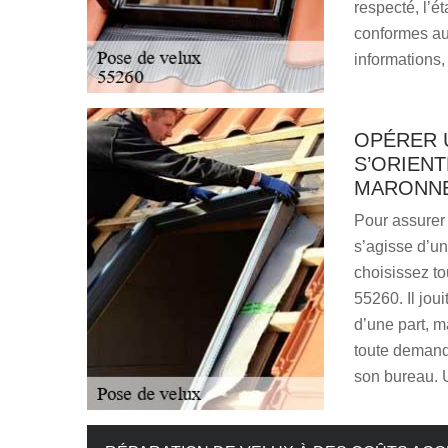
respecté, l’é
conformes au
informations,
OPÉRER 
S’ORIENT
MARONNE
Pour assurer 
s’agisse d’un
choisissez to
55260. Il jou
d’une part, ma
toute demand
son bureau. 