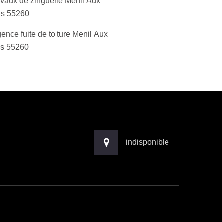
avaux de zinguerie Menil Aux
is 55260
ence fuite de toiture Menil Aux
is 55260
indisponible