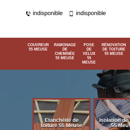
indisponible
indisponible
COUVREUR
RAMONAGE
POSE
RÉNOVATION
55 MEUSE
DE
DE
DE TOITURE
CHEMINÉE
VELUX
55 MEUSE
55 MEUSE
55
MEUSE
Etanchéité de
Isolation de 
 55 Meuse
toiture 55 Meuse
55 Meu