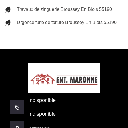
Travaux de zinguerie Broussey En Blois 55190
Urgence fuite de toiture Broussey En Blois 55190
indisponible
indisponible