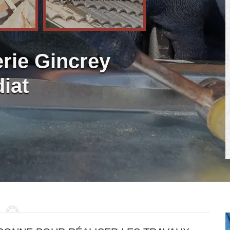
rie Gincrey
iat