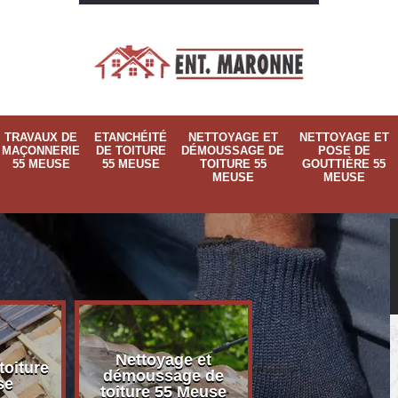
TRAVAUX DE
ETANCHÉITÉ
NETTOYAGE ET
NETTOYAGE ET
MAÇONNERIE
DE TOITURE
DÉMOUSSAGE DE
POSE DE
55 MEUSE
55 MEUSE
TOITURE 55
GOUTTIÈRE 55
MEUSE
MEUSE
Nettoyage et
Nettoyage et p
toiture
démoussage de
de gouttière 
se
toiture 55 Meuse
Meuse