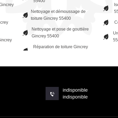
55400
Gincrey
Is
Nettoyage et démoussage de
5
toiture Gincrey 55400
ncrey
C
Nettoyage et pose de gouttière
Ur
Gincrey 55400
increy
55
Réparation de toiture Gincrey
indisponible
indisponible