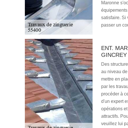
Maronne s'occ
équipements a
satisfaire. Si
passer un cou
ENT. MAR
GINCREY 
Des structure
au niveau de la
mettre en pla
par les travau
procéder à c
d'un expert e
opérations et
attractifs. P
veuillez lui p