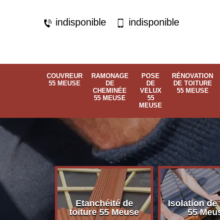
indisponible
indisponible
COUVREUR
RAMONAGE
POSE
RÉNOVATION
55 MEUSE
DE
DE
DE TOITURE
CHEMINÉE
VELUX
55 MEUSE
55 MEUSE
55
MEUSE
Etanchéité de
Isolation de 
 55 Meuse
toiture 55 Meuse
55 Meu