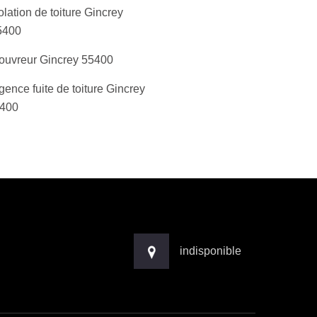
olation de toiture Gincrey
5400
ouvreur Gincrey 55400
gence fuite de toiture Gincrey
400
indisponible