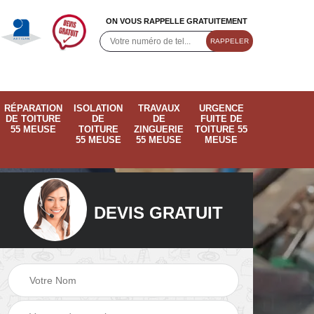
ON VOUS RAPPELLE GRATUITEMENT
RÉPARATION
ISOLATION
TRAVAUX
URGENCE
DE TOITURE
DE
DE
FUITE DE
55 MEUSE
TOITURE
ZINGUERIE
TOITURE 55
55 MEUSE
55 MEUSE
MEUSE
DEVIS GRATUIT
ose
Pose de velux 55
Ramonage de
55
Meuse
cheminée 55 Meus