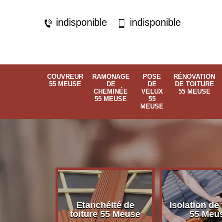
indisponible
indisponible
COUVREUR
RAMONAGE
POSE
RÉNOVATION
55 MEUSE
DE
DE
DE TOITURE
CHEMINÉE
VELUX
55 MEUSE
55 MEUSE
55
MEUSE
Etanchéité de
Isolation de 
 55 Meuse
toiture 55 Meuse
55 Meu