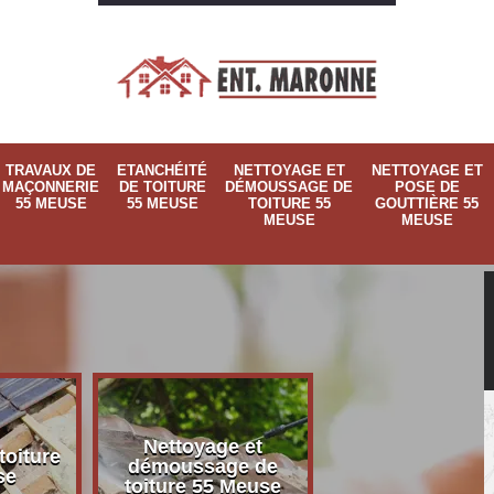
TRAVAUX DE
ETANCHÉITÉ
NETTOYAGE ET
NETTOYAGE ET
MAÇONNERIE
DE TOITURE
DÉMOUSSAGE DE
POSE DE
55 MEUSE
55 MEUSE
TOITURE 55
GOUTTIÈRE 55
MEUSE
MEUSE
Nettoyage et
Nettoyage et p
toiture
démoussage de
de gouttière 
se
toiture 55 Meuse
Meuse