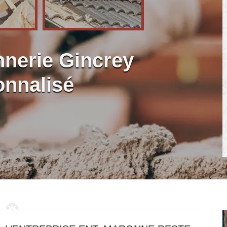
nerie Gincrey
onnalisé