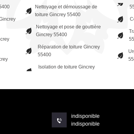
55400
Nettoyage et démoussage de
5
toiture Gincrey 55400
Gincrey
C
Nettoyage et pose de gouttière
Tr
Gincrey 55400
ncrey
5
Réparation de toiture Gincrey
Ur
55400
crey
55
Isolation de toiture Gincrey
indisponible
indisponible