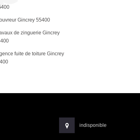
5400
ouvreur Gincrey 55400
avaux de zinguerie Gincrey
5400
gence fuite de toiture Gincrey
400
indisponible