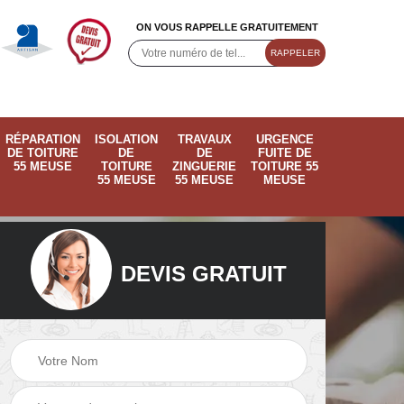
ON VOUS RAPPELLE GRATUITEMENT
RÉPARATION
ISOLATION
TRAVAUX
URGENCE
DE TOITURE
DE
DE
FUITE DE
55 MEUSE
TOITURE
ZINGUERIE
TOITURE 55
55 MEUSE
55 MEUSE
MEUSE
DEVIS GRATUIT
ose
Pose de velux 55
Ramonage de
55
Meuse
cheminée 55 Meus