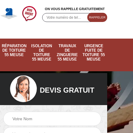
ON VOUS RAPPELLE GRATUITEMENT
RÉPARATION
ISOLATION
TRAVAUX
URGENCE
DE TOITURE
DE
DE
FUITE DE
55 MEUSE
TOITURE
ZINGUERIE
TOITURE 55
55 MEUSE
55 MEUSE
MEUSE
DEVIS GRATUIT
ose
Pose de velux 55
Ramonage de
55
Meuse
cheminée 55 Meus