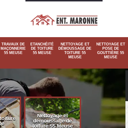
TRAVAUX DE
ETANCHÉITÉ
NETTOYAGE ET
NETTOYAGE ET
MAÇONNERIE
DE TOITURE
DÉMOUSSAGE DE
POSE DE
55 MEUSE
55 MEUSE
TOITURE 55
GOUTTIÈRE 55
MEUSE
MEUSE
Nettoyage et
Nettoyage et p
toiture
démoussage de
de gouttière 
se
toiture 55 Meuse
Meuse