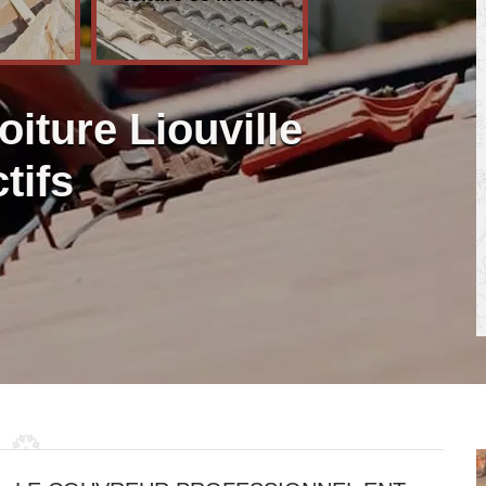
oiture Liouville
tifs