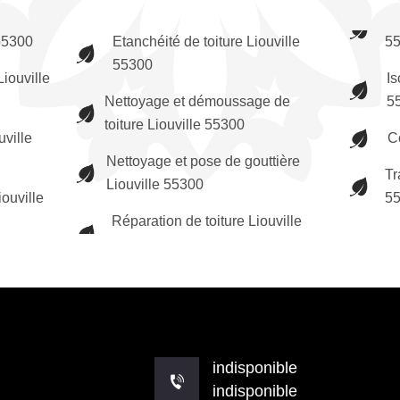
 55300
Etanchéité de toiture Liouville
5
55300
iouville
Is
Nettoyage et démoussage de
5
toiture Liouville 55300
uville
C
Nettoyage et pose de gouttière
Tr
Liouville 55300
ouville
5
Réparation de toiture Liouville
indisponible
indisponible