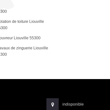
5300
olation de toiture Liouville
5300
ouvreur Liouville 55300
avaux de zinguerie Liouville
5300
indisponible