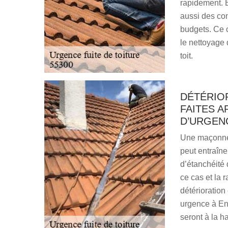
rapidement. E
aussi des con
budgets. Ce 
le nettoyage 
toit.
DÉTÉRIOR
FAITES 
D’URGENC
Une maçonner
peut entraîne
d’étanchéité d
ce cas et la 
détérioration
urgence à Ent
seront à la h