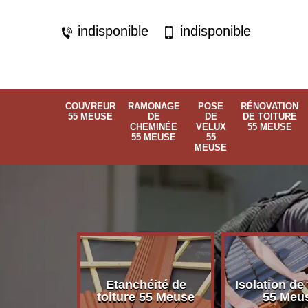
indisponible
indisponible
COUVREUR
RAMONAGE
POSE
RÉNOVATION
55 MEUSE
DE
DE
DE TOITURE
CHEMINÉE
VELUX
55 MEUSE
55 MEUSE
55
MEUSE
Etanchéité de
Isolation de 
 55 Meuse
toiture 55 Meuse
55 Meu