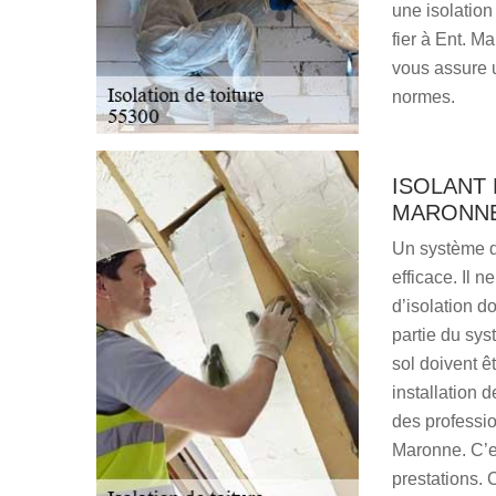
une isolation
fier à Ent. M
vous assure u
normes.
ISOLANT 
MARONNE 
Un système d’
efficace. Il n
d’isolation do
partie du sys
sol doivent ê
installation 
des professio
Maronne. C’es
prestations. 