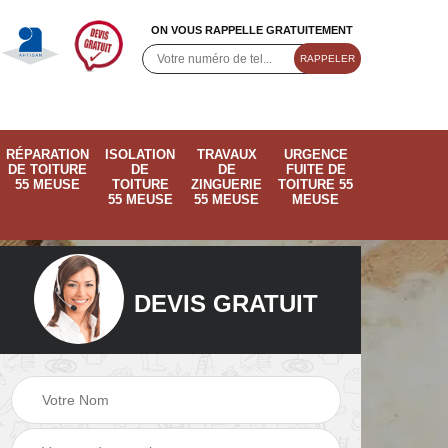
ON VOUS RAPPELLE GRATUITEMENT
RÉPARATION
ISOLATION
TRAVAUX
URGENCE
DE TOITURE
DE
DE
FUITE DE
55 MEUSE
TOITURE
ZINGUERIE
TOITURE 55
55 MEUSE
55 MEUSE
MEUSE
DEVIS GRATUIT
ose
Pose de velux 55
Ramonage de
55
Meuse
cheminée 55 Meus