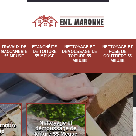
TRAVAUX DE
ETANCHÉITÉ
NETTOYAGE ET
NETTOYAGE ET
MAÇONNERIE
DE TOITURE
DÉMOUSSAGE DE
POSE DE
55 MEUSE
55 MEUSE
TOITURE 55
GOUTTIÈRE 55
MEUSE
MEUSE
Nettoyage et
Nettoyage et p
toiture
démoussage de
de gouttière 
se
toiture 55 Meuse
Meuse