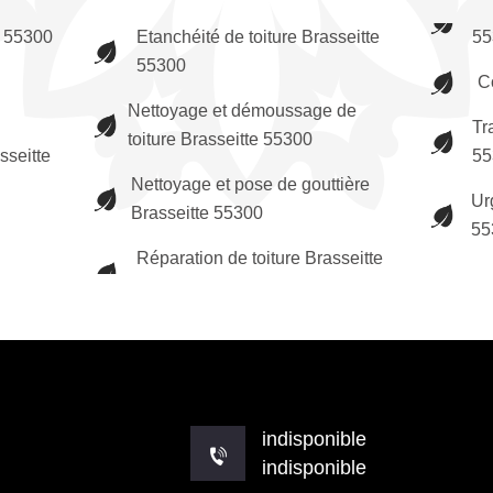
e 55300
Etanchéité de toiture Brasseitte
55
55300
C
Nettoyage et démoussage de
Tr
toiture Brasseitte 55300
sseitte
55
Nettoyage et pose de gouttière
Ur
Brasseitte 55300
55
Réparation de toiture Brasseitte
indisponible
indisponible