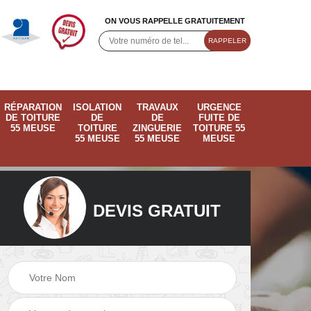
ON VOUS RAPPELLE GRATUITEMENT
RÉPARATION
ISOLATION
TRAVAUX
URGENCE
DE TOITURE
DE
DE
FUITE DE
55 MEUSE
TOITURE
ZINGUERIE
TOITURE 55
55 MEUSE
55 MEUSE
MEUSE
DEVIS GRATUIT
ose
Pose de velux 55
Ramonage de
55
Meuse
cheminée 55 Meus