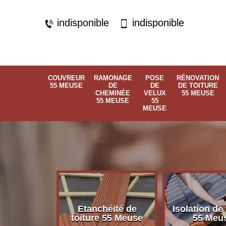
indisponible
indisponible
COUVREUR
RAMONAGE
POSE
RÉNOVATION
55 MEUSE
DE
DE
DE TOITURE
CHEMINÉE
VELUX
55 MEUSE
55 MEUSE
55
MEUSE
Etanchéité de
Isolation de 
 55 Meuse
toiture 55 Meuse
55 Meu