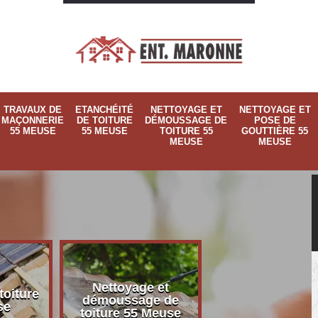
TRAVAUX DE
ETANCHÉITÉ
NETTOYAGE ET
NETTOYAGE ET
MAÇONNERIE
DE TOITURE
DÉMOUSSAGE DE
POSE DE
55 MEUSE
55 MEUSE
TOITURE 55
GOUTTIÈRE 55
MEUSE
MEUSE
Nettoyage et
Nettoyage et p
toiture
démoussage de
de gouttière 
se
toiture 55 Meuse
Meuse